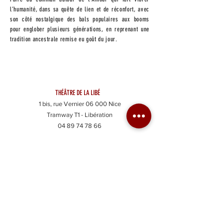
l’humanité, dans sa quête de lien et de réconfort, avec
son côté nostalgique des bals populaires aux booms
pour englober plusieurs générations, en reprenant une
tradition ancestrale remise eu goût du jour.
THÉÂTRE DE LA LIBÉ
1 bis, rue Vernier 06 000 Nice
Tramway T1 - Libération
04 89 74 78 66
@ | NOUS ÉCRIRE
|
Accueil
|
|
Saison 25\26
|
Billetterie
|
Cartes\Abonnements
|