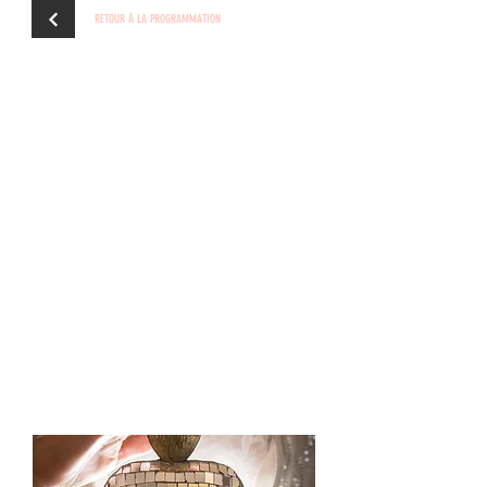
RETOUR À LA PROGRAMMATION
La Beauté du geste
de Muriel Revollon
09 > 11 AVR
[
3 séances]
+BILLETS EN LIGNE
MUSICAL | CONTE
Durée : 70 mn
Adultes - Adolescents
Production : Ziri Ziri
Distribution & mise en scène : Muriel Revollon
Collaboration artistique : Hélène Bardot, Claude Boué,
Layla Darviche, Elodie Mora, Nadine Walsh
Technique lumière/son : Morgane Viroli