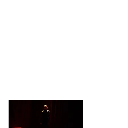
Transe/in situ
de Marie-Pierre Genovese
10 JANVIER
[
1 séance]
+BILLETS EN LIGNE
SOLO | DANSE
Durée : 60 mn
Tout public
Production : Instinct
Distribution & chorégraphie : Marie-Pierre Genovese
Création musicale : Yannick Stéphane Cartier