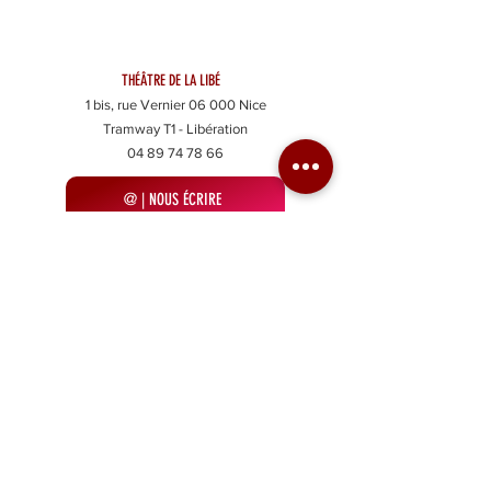
THÉÂTRE DE LA LIBÉ
1 bis, rue Vernier 06 000 Nice
Tramway T1 - Libération
04 89 74 78 66
@ | NOUS ÉCRIRE
|
Accueil
|
|
Saison 25\26
|
Billetterie
|
Cartes\Abonnements
|
|
Ateliers théâtre
|
Cours particuliers
|
|
Le Théâtre
|
Informations pratiques
|
Mentions légales